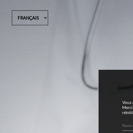
Vous 
Merci 
réinit